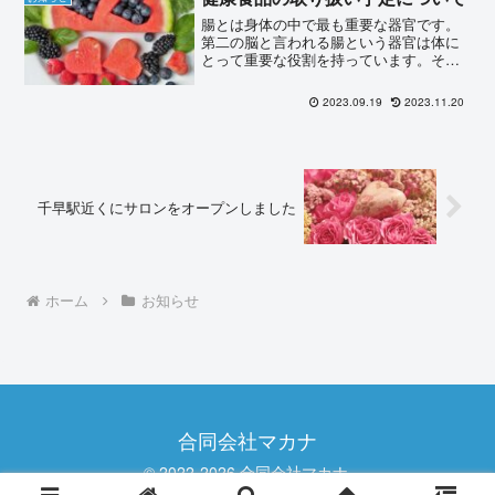
ング...
腸とは身体の中で最も重要な器官です。
第二の脳と言われる腸という器官は体に
とって重要な役割を持っています。その
重要な役割について詳しく説明させて頂
きます。【腸と微生物の関係】腸内には
2023.09.19
2023.11.20
100兆から1000兆個も存在しているとい
われる腸内細菌群と...
千早駅近くにサロンをオープンしました
ホーム
お知らせ
合同会社マカナ
© 2022-2026 合同会社マカナ.