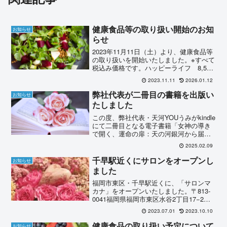
健康食品等の取り扱い開始のお知
お知らせ
らせ
2023年11月11日（土）より、健康食品等
の取り扱いを開始いたしました。※すべて
税込み価格です。ハッピーライフ 8,500
円自然の循環を守る菌をおからと米ぬか
2023.11.11
2026.01.12
に培養したスーパーフードハッピーライ
フベル（ソマチッド入り）11,000円ミラ
弊社代表が二冊目の書籍を出版い
お知らせ
ク...
たしました
この度、弊社代表・天河YOUうみがkindle
にて二冊目となる電子書籍「女神の導き
で開く、運命の扉：天の河銀河から届く
愛と奇跡のメッセージ 」を上梓いたしま
2025.02.09
した。価格：99円※kindle unlimited会員の
方は無料でお読みいただけま...
千早駅近くにサロンをオープンし
お知らせ
ました
福岡市東区・千早駅近くに、「サロンマ
カナ」をオープンいたしました。〒813-
0041福岡県福岡市東区水谷2丁目17−2ア
ヴァンセ千早209アクセス香椎宮前駅より
2023.07.01
2023.10.10
徒歩3分千早駅より徒歩8分香椎駅より徒
歩9分今後、対面での鑑定やコンサルティ
健康食品の取り扱い予定について
お知らせ